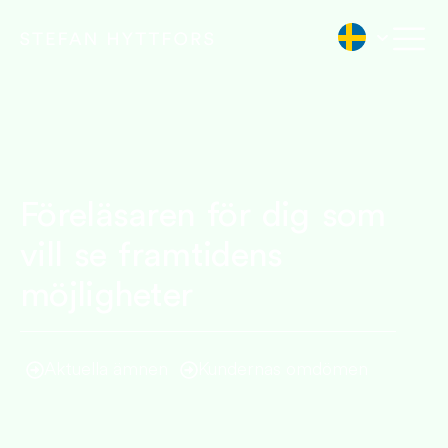
Föreläsaren för dig som
vill se framtidens
möjligheter
Aktuella ämnen
Kundernas omdömen