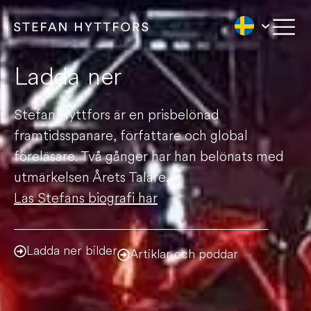
Ladda ner
Stefan Hyttfors är en prisbelönad
framtidsspanare, författare och global
föreläsare. Två gånger har han belönats med
utmärkelsen Årets Talare.
Läs Stefans biografi här
Ladda ner bilder
Artiklar och poddar