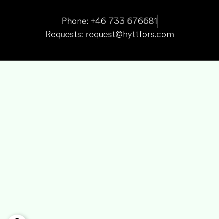
Phone: +46 733 676681
Requests: request@hyttfors.com