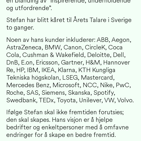
en blanding av “inspirerende, underholdende
og utfordrende”.
Stefan har blitt kåret til Årets Talare i Sverige
to ganger.
Noen av hans kunder inkluderer: ABB, Aegon,
AstraZeneca, BMW, Canon, CircleK, Coca
Cola, Cushman & Wakefield, Deloitte, Dell,
DnB, E.on, Ericsson, Gartner, H&M, Hannover
Re, HP, IBM, IKEA, Klarna, KTH Kungliga
Tekniska högskolan, LSEG, Mastercard,
Mercedes Benz, Microsoft, NCC, Nike, PwC,
Roche, SAS, Siemens, Skanska, Spotify,
Swedbank, TEDx, Toyota, Unilever, VW, Volvo.
Ifølge Stefan skal ikke fremtiden forutsies;
den skal skapes. Hans visjon er å hjelpe
bedrifter og enkeltpersoner med å omfavne
endringer for å skape en bedre fremtid.