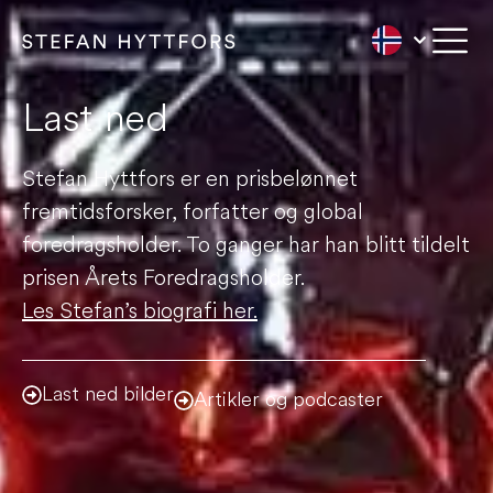
Last ned
Stefan Hyttfors er en prisbelønnet
fremtidsforsker, forfatter og global
foredragsholder. To ganger har han blitt tildelt
prisen Årets Foredragsholder.
Les Stefan’s biografi her.
Last ned bilder
Artikler og podcaster